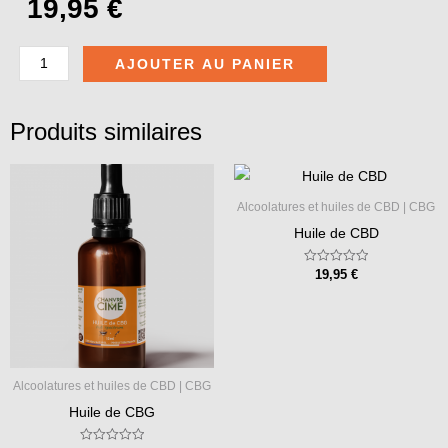
19,95
€
AJOUTER AU PANIER
quantité
de
Produits similaires
Alcoolature
de
CBG
Alcoolatures et huiles de CBD | CBG
Huile de CBD
Note
19,95
€
0
sur
5
Alcoolatures et huiles de CBD | CBG
Huile de CBG